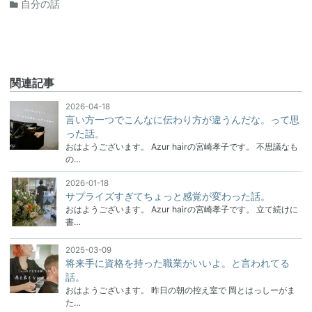
自分の話
関連記事
2026-04-18
言い方一つでこんなに伝わり方が違うんだな。って思
った話。
おはようございます。 Azur hairの宮崎孝子です。 不思議なも
の…
2026-01-18
サプライズすぎてちょっと感覚が変わった話。
おはようございます。 Azur hairの宮崎孝子です。 立て続けに
書…
2025-03-09
将来手に資格を持った職業がいいよ。と言われてる
話。
おはようございます。 昨日の朝の控え室で 岡とはっしーがま
た…