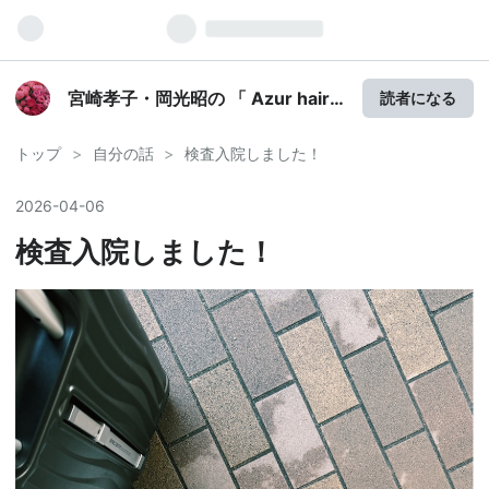
宮崎孝子・岡光昭の 「 Azur hair
読者になる
」ブログ
トップ
>
自分の話
>
検査入院しました！
2026
-
04
-
06
検査入院しました！